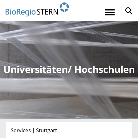
Direkt
zum
Navigatio
Inhalt
aktiviere
Universitäten/ Hochschulen
Services | Stuttgart