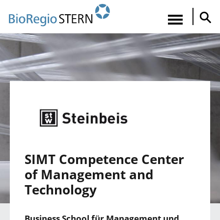
Direkt
zum
Navigatio
Inhalt
aktiviere
SIMT Competence Center
of Management and
Technology
Business School für Management und