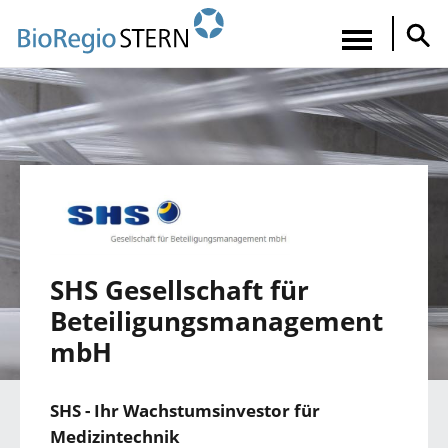
Direkt
zum
Navigatio
Inhalt
aktiviere
SHS Gesellschaft für
Beteiligungsmanagement
mbH
SHS - Ihr Wachstumsinvestor für
Medizintechnik