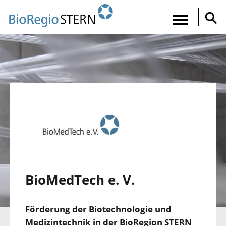
Direkt
zum
Navigatio
Inhalt
aktiviere
BioMedTech e. V.
Förderung der Biotechnologie und
Medizintechnik in der BioRegion STERN