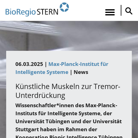
Direkt
zum
Navigatio
Inhalt
aktiviere
06.03.2025 |
Max-Planck-Institut für
Intelligente Systeme
| News
Künstliche Muskeln zur Tremor-
Unterdrückung
Wissenschaftler*innen des Max-Planck-
Instituts für Intelligente Systeme, der
Universität Tübingen und der Universität
Stuttgart haben im Rahmen der
Kooperation Bionic Intelligence Tübingen