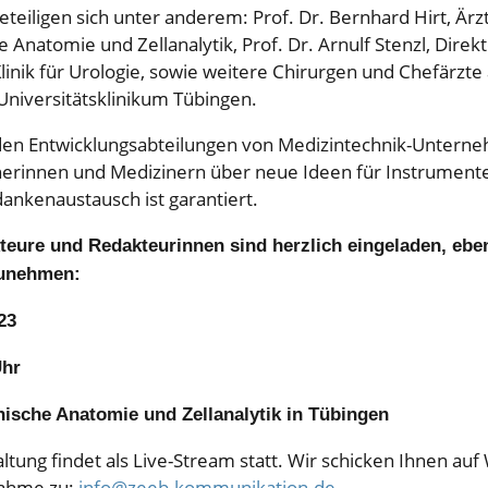
teiligen sich unter anderem: Prof. Dr. Bernhard Hirt, Ärzt
sche Anatomie und Zellanalytik, Prof. Dr. Arnulf Stenzl, Dire
Klinik für Urologie, sowie weitere Chirurgen und Chefärzte
niversitätsklinikum Tübingen.
den Entwicklungsabteilungen von Medizintechnik-Unterne
inerinnen und Medizinern über neue Ideen für Instrumen
ankenaustausch ist garantiert.
teure und Redakteurinnen sind herzlich eingeladen, eben
zunehmen:
23
Uhr
linische Anatomie und Zellanalytik in Tübingen
taltung findet als Live-Stream statt. Wir schicken Ihnen au
nahme zu:
info@zeeb-kommunikation.de