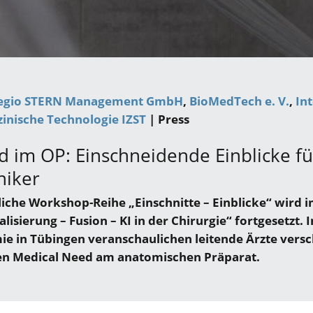
egio STERN Management GmbH
BioMedTech e. V.
In
inische Technologie IZST
| Press
 im OP: Einschneidende Einblicke fü
niker
che Workshop-Reihe „Einschnitte – Einblicke“ wird i
isierung – Fusion – KI in der Chirurgie“ fortgesetzt. 
ie in Tübingen veranschaulichen leitende Ärzte vers
en Medical Need am anatomischen Präparat.