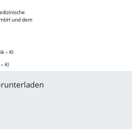
edizinische
 GmbH und dem
ik – KI
 – KI
erunterladen