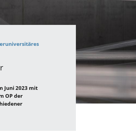
teruniversitäres
r
m Juni 2023 mit
Im OP der
chiedener