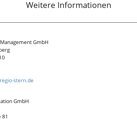
Weitere Informationen
N Management GmbH
berg
10
egio-stern.de
ation GmbH
e 81