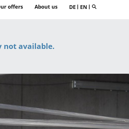
ur offers
About us
DE
EN
y not available.