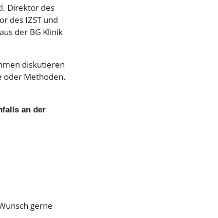
l. Direktor des
ktor des IZST und
 aus der BG Klinik
hmen diskutieren
te oder Methoden.
falls an der
f Wunsch gerne