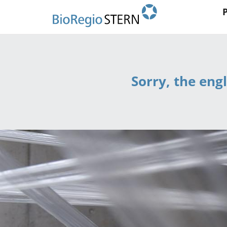
Ma
Direkt
zum
na
Inhalt
Sorry, the engl