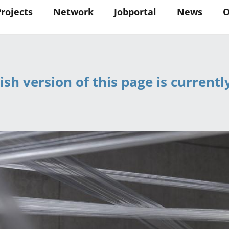
in
Projects
Network
Jobportal
News
O
vigation
ish version of this page is currentl