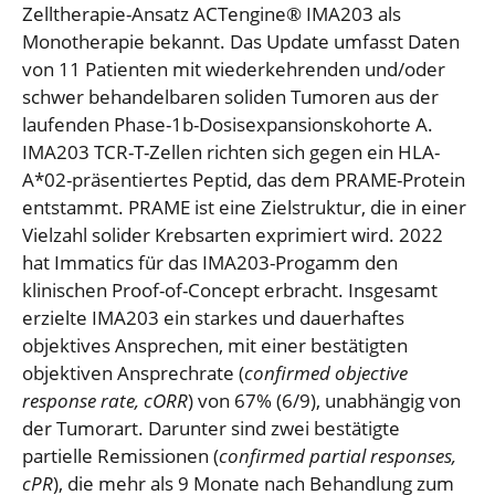
Zelltherapie-Ansatz ACTengine® IMA203 als
Monotherapie bekannt. Das Update umfasst Daten
von 11 Patienten mit wiederkehrenden und/oder
schwer behandelbaren soliden Tumoren aus der
laufenden Phase-1b-Dosisexpansionskohorte A.
IMA203 TCR-T-Zellen richten sich gegen ein HLA-
A*02-präsentiertes Peptid, das dem PRAME-Protein
entstammt. PRAME ist eine Zielstruktur, die in einer
Vielzahl solider Krebsarten exprimiert wird. 2022
hat Immatics für das IMA203-Progamm den
klinischen Proof-of-Concept erbracht. Insgesamt
erzielte IMA203 ein starkes und dauerhaftes
objektives Ansprechen, mit einer bestätigten
objektiven Ansprechrate (
confirmed
objective
response rate, cORR
) von 67% (6/9), unabhängig von
der Tumorart. Darunter sind zwei bestätigte
partielle Remissionen (
confirmed partial responses,
cPR
), die mehr als 9 Monate nach Behandlung zum