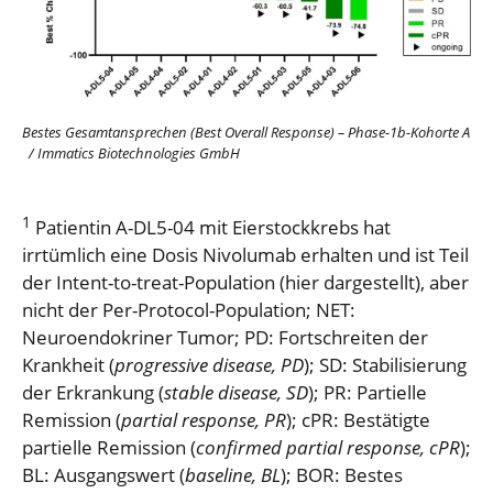
Bestes Gesamtansprechen (Best Overall Response) – Phase-1b-Kohorte A
/
Immatics Biotechnologies GmbH
1
Patientin A-DL5-04 mit Eierstockkrebs hat
irrtümlich eine Dosis Nivolumab erhalten und ist Teil
der Intent-to-treat-Population (hier dargestellt), aber
nicht der Per-Protocol-Population; NET:
Neuroendokriner Tumor; PD: Fortschreiten der
Krankheit (
p
rogressive
disease
, PD
); SD: Stabilisierung
der Erkrankung (
s
table
disease
, SD
); PR: Partielle
Remission (
p
artial
response
, PR
); cPR: Bestätigte
partielle Remission (
c
onfirmed
partial
response
,
cPR
);
BL: Ausgangswert (
b
aseline
, BL
); BOR: Bestes