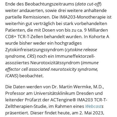
Ende des Beobachtungszeitraums (
data cut-off
)
weiter andauerten, sowie drei weitere anhaltende
partielle Remissionen. Die IMA203-Monotherapie ist
weiterhin gut verträglich bei stark vorbehandelten
Patienten, die mit Dosen von bis zu ca. 9 Milliarden
CD8+ TCR-T-Zellen behandelt wurden. In Kohorte A
wurde bisher weder ein hochgradiges
Zytokinfreisetzungssyndrom (
cytokine release
syndrome, CRS
) noch ein Immuneffektorzell-
assoziiertes Neurotoxizitätssyndrom (
immune
effector cell associated neurotoxicity syndrome,
ICANS
) beobachtet.
Die Daten werden von Dr. Martin Wermke, M.D.,
Professor am Universitätsklinikum Dresden und
leitender Prüfarzt der ACTengine® IMA203 TCR-T-
Zelltherapien-Studie, im Rahmen eines
Webcast
s
präsentiert. Dieser findet heute, am 2. Mai 2023,