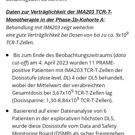
Daten zur Verträglichkeit der IMA203 TCR-T-
Monotherapie in der Phase-1b-Kohorte A
:
Behandlung mit IMA203 zeigt weiterhin
9
eine gute Verträglichkeit bei Dosen von bis zu ca. 9x10
TCR-T-Zellen.
Bis zum Ende des Beobachtungszeitraums (
data
cut-off
) am 4. April 2023 wurden 11 PRAME-
positive Patienten mit IMA203 TCR-T-Zellen der
Dosisstufe (
dose level, DL
) 4 oder DL5 behandelt,
wobei der Mittelwert der verabreichten
9
Gesamtdosis bei 3,67x10
TCR-T-Zellen lag
9
(Dosisspanne: 1,30-8,84x10
TCR-T-Zellen).
Basierend auf einer Datenanalyse von 6
Patienten in der explorativen höchsten DL5,
wurde diese Dosisstufe vom Data and Safety
Monitoring Board (DSMB) als sicher freigegeben,