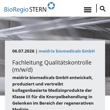
Direkt
zum
Navigatio
Inhalt
aktiviere
06.07.2026 |
meidrix biomedicals GmbH
Fachleitung Qualitätskontrolle
(m/w/d)
meidrix biomedicals GmbH
entwickelt,
produziert und vertreibt
kollagenbasierte Medizinprodukte der
Klasse III für die Knorpelbehandlung in
Gelenken im Bereich der regenerativen
Medizin.