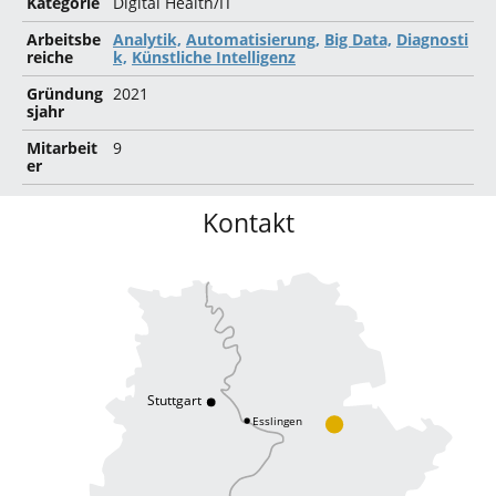
Kategorie
Digital Health/IT
Arbeitsbe
Analytik,
Automatisierung,
Big Data,
Diagnosti
reiche
k,
Künstliche Intelligenz
Gründung
2021
sjahr
Mitarbeit
9
er
Kontakt