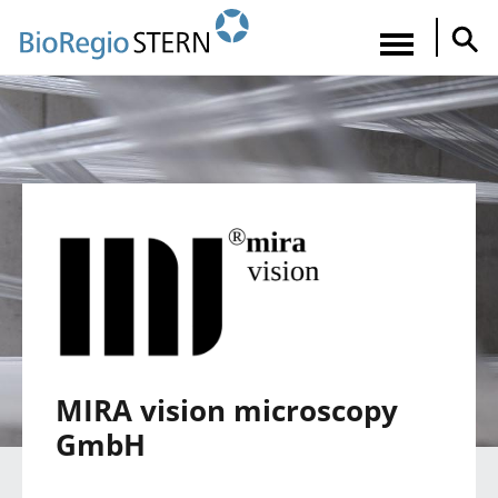
Direkt
zum
Navigatio
Inhalt
aktiviere
MIRA vision microscopy
GmbH