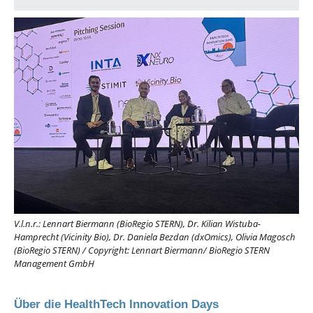
V.l.n.r.: Lennart Biermann (BioRegio STERN), Dr.
Kilian Wistuba-
Hamprecht (Vicinity Bio), Dr. Daniela Bezdan (dxOmics),
Olivia Magosch
(BioRegio STERN)
/
Copyright: Lennart Biermann/ BioRegio STERN
Management GmbH
Über die HealthTech Innovation Days