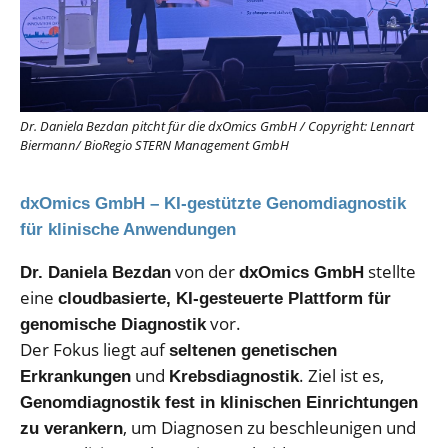
Dr. Daniela Bezdan pitcht für die dxOmics GmbH
/
Copyright: Lennart
Biermann/ BioRegio STERN Management GmbH
dxOmics GmbH – KI-gestützte Genomdiagnostik
für klinische Anwendungen
von der
stellte
Dr. Daniela Bezdan
dxOmics GmbH
eine
cloudbasierte, KI-gesteuerte Plattform für
vor.
genomische Diagnostik
Der Fokus liegt auf
seltenen genetischen
und
. Ziel ist es,
Erkrankungen
Krebsdiagnostik
Genomdiagnostik fest in klinischen Einrichtungen
, um Diagnosen zu beschleunigen und
zu verankern