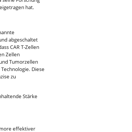
eigetragen hat.
nannte
 und abgeschaltet
 dass CAR T-Zellen
en Zellen
n und Tumorzellen
 Technologie. Diese
zise zu
nhaltende Stärke
more effektiver