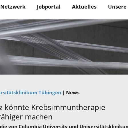
Netzwerk
Jobportal
Aktuelles
Unsere
rsitätsklinikum Tübingen
| News
z könnte Krebsimmuntherapie
fähiger machen
udie von Columbia University und Universitätsklinik