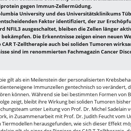
elprotein gegen Immun-Zellermüdung.
lumbia University und des Universitätsklinikums Tü
entscheidenden Faktor identifiziert, der zur Erschöpf
ird NFIL3 ausgeschaltet, bleiben die Zellen länger ak
 bekämpfen. Die Erkenntnisse zeigen einen neuen We
 CAR T-Zelltherapie auch bei soliden Tumoren wirks
isse sind im renommierten Fachmagazin Cancer Disc
pie gilt als ein Meilenstein der personalisierten Krebsbeha
tienteneigene Immunzellen gentechnisch so verändert, d
ören können. Während sie bei bestimmten Formen von Bl
lge zeigt, bleibt ihre Wirkung bei soliden Tumoren bisher
schungsteam unter Leitung von Prof. Dr. Michel Sadelain 
ork, in Zusammenarbeit mit Prof. Dr. Judith Feucht vom U
n Tiermodellen herausgefunden, wie sich dieser Effekt mö
delain gilt als einer der Pioniere der CAR T-Zelltherapie, 