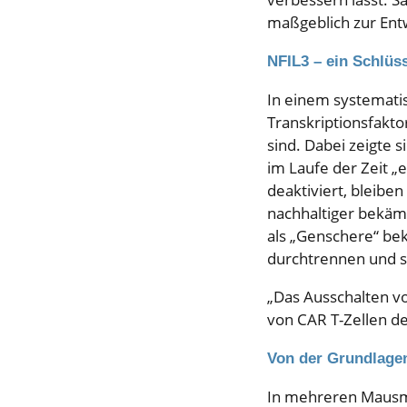
maßgeblich zur Ent
NFIL3 – ein Schlüs
In einem systemati
Transkriptionsfakto
sind. Dabei zeigte s
im Laufe der Zeit „
deaktiviert, bleibe
nachhaltiger bekämp
als „Genschere“ be
durchtrennen und s
„Das Ausschalten vo
von CAR T-Zellen deu
Von der Grundlage
In mehreren Mausmo