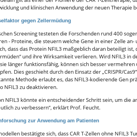
wicklung und klinischen Anwendung der neuen Therapie b
selfaktor gegen Zellermüdung
schen Screening testeten die Forschenden rund 400 soge
ren - Proteine, die steuern welche Gene in einer Zelle an-
ich, dass das Protein NFIL3 maßgeblich daran beteiligt ist,
ermüden“ und ihre Wirksamkeit verlieren. Wird NFIL3 in d
n sie länger funktionsfähig, können sich besser vermehre
fen. Dies geschieht durch den Einsatz der „CRISPR/Cas9“
kannte Methode erlaubt es, das NFIL3-kodierende Gen prä
o NFIL3 zu deaktivieren.
n NFIL3 könnte ein entscheidender Schritt sein, um die a
tlich zu verbessern“, erklärt Prof. Feucht.
nforschung zur Anwendung am Patienten
dellen bestätigte sich, dass CAR T-Zellen ohne NFIL3 Tu