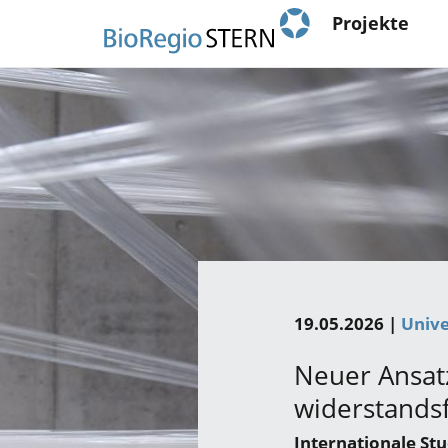
Main
Direkt
Projekte
zum
navigation
Inhalt
19.05.2026 |
Unive
Neuer Ansat
widerstands
Internationale St