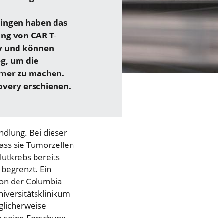
bingen haben das
ung von CAR T-
tiv und können
g, um die
amer zu machen.
overy erschienen.
ndlung. Bei dieser
ass sie Tumorzellen
utkrebs bereits
 begrenzt. Ein
von der Columbia
niversitätsklinikum
glicherweise
da seine Forschung