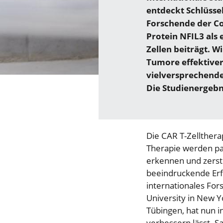
entdeckt Schlüss
Forschende der Co
Protein NFIL3 als 
Zellen beiträgt. W
Tumore effektiver
vielversprechende
Die Studienergebn
Die CAR T-Zellthera
Therapie werden pa
erkennen und zerst
beeindruckende Erfo
internationales For
University in New Y
Tübingen, hat nun i
verbessern lässt. Sa