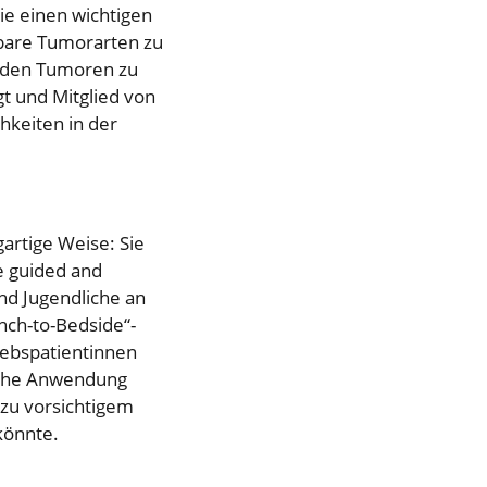
ie einen wichtigen
rbare Tumorarten zu
oliden Tumoren zu
igt und Mitglied von
hkeiten in der
gartige Weise: Sie
e guided and
und Jugendliche an
nch-to-Bedside“-
Krebspatientinnen
ische Anwendung
 zu vorsichtigem
könnte.