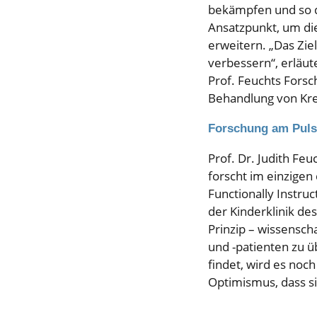
bekämpfen und so da
Ansatzpunkt, um di
erweitern. „Das Zie
verbessern“, erläute
Prof. Feuchts Forsc
Behandlung von Kre
Forschung am Puls 
Prof. Dr. Judith Feu
forscht im einzigen
Functionally Instru
der Kinderklinik de
Prinzip – wissensch
und -patienten zu ü
findet, wird es noc
Optimismus, dass s