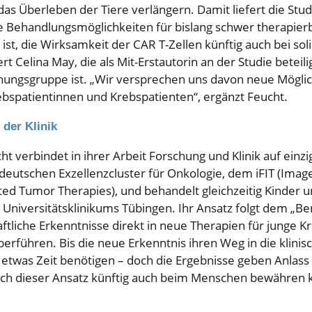
s Überleben der Tiere verlängern. Damit liefert die Stud
e Behandlungsmöglichkeiten für bislang schwer therapie
l ist, die Wirksamkeit der CAR T-Zellen künftig auch bei s
rt Celina May, die als Mit-Erstautorin an der Studie beteil
hungsgruppe ist. „Wir versprechen uns davon neue Möglic
bspatientinnen und Krebspatienten“, ergänzt Feucht.
der Klinik
cht verbindet in ihrer Arbeit Forschung und Klinik auf einzi
 deutschen Exzellenzcluster für Onkologie, dem iFIT (Imag
cted Tumor Therapies), und behandelt gleichzeitig Kinder 
s Universitätsklinikums Tübingen. Ihr Ansatz folgt dem „Be
aftliche Erkenntnisse direkt in neue Therapien für junge 
berführen. Bis die neue Erkenntnis ihren Weg in die klin
h etwas Zeit benötigen – doch die Ergebnisse geben Anlass
ich dieser Ansatz künftig auch beim Menschen bewähren 