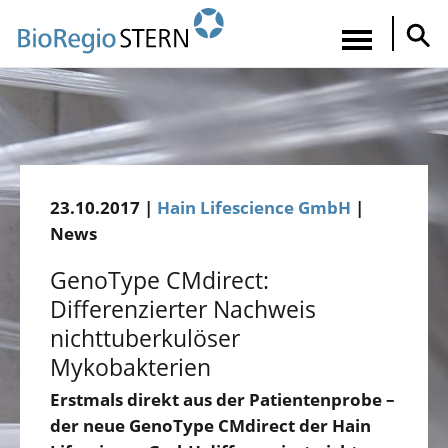
Direkt
zum
Navigatio
Inhalt
aktiviere
23.10.2017 |
Hain Lifescience GmbH
|
News
GenoType CMdirect:
Differenzierter Nachweis
nichttuberkulöser
Mykobakterien
Erstmals direkt aus der Patientenprobe –
der neue GenoType CMdirect der Hain