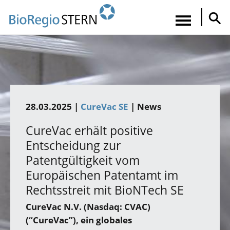
Direkt
zum
Navigatio
Inhalt
aktiviere
28.03.2025 |
CureVac SE
| News
CureVac erhält positive
Entscheidung zur
Patentgültigkeit vom
Europäischen Patentamt im
Rechtsstreit mit BioNTech SE
CureVac N.V. (Nasdaq: CVAC)
(“CureVac”), ein globales