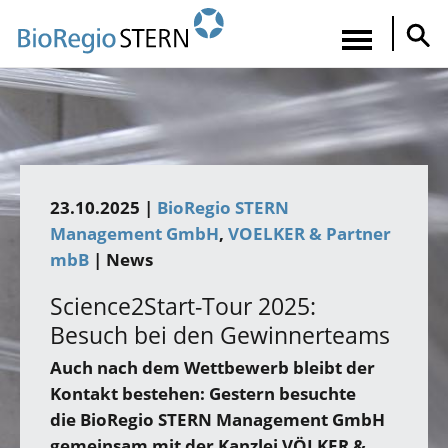
Direkt
zum
Navigatio
Inhalt
aktiviere
23.10.2025 |
BioRegio STERN
Management GmbH
VOELKER & Partner
mbB
| News
Science2Start-Tour 2025:
Besuch bei den Gewinnerteams
Auch nach dem Wettbewerb bleibt der
Kontakt bestehen: Gestern besuchte
die BioRegio STERN Management GmbH
gemeinsam mit der Kanzlei VÖLKER &