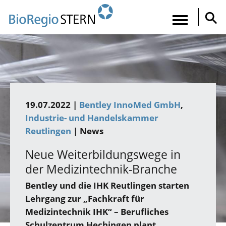
Direkt
zum
Navigatio
Inhalt
aktiviere
19.07.2022 |
Bentley InnoMed GmbH
Industrie- und Handelskammer
Reutlingen
| News
Neue Weiterbildungswege in
der Medizintechnik-Branche
Bentley und die IHK Reutlingen starten
Lehrgang zur „Fachkraft für
Medizintechnik IHK“ – Berufliches
Schulzentrum Hechingen plant