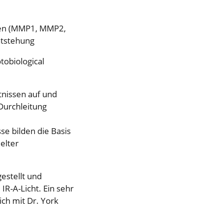
sen (MMP1, MMP2,
tstehung
obiological
tnissen auf und
Durchleitung
e bilden die Basis
elter
estellt und
IR-A-Licht. Ein sehr
ch mit Dr. York