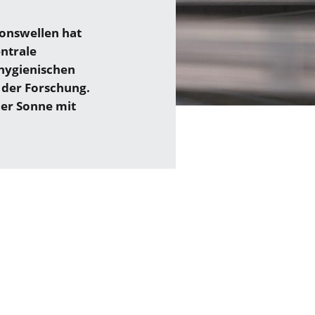
ionswellen hat
entrale
thygienischen
 der Forschung.
der Sonne mit