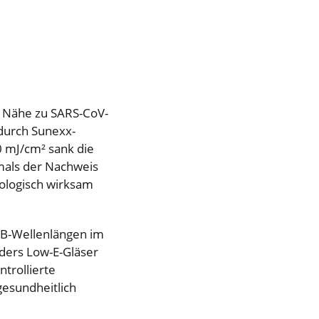
r Nähe zu SARS-CoV-
 durch Sunexx-
0 mJ/cm² sank die
stmals der Nachweis
iologisch wirksam
VB-Wellenlängen im
ders Low-E-Gläser
ntrollierte
gesundheitlich