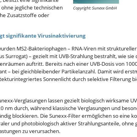
– ohne jegliche technischen
Copyright: Sunexx GmbH
che Zusatzstoffe oder
t signifikante Virusinaktivierung
urden MS2-Bakteriophagen – RNA-Viren mit strukturelle
s Surrogat) – gezielt mit UVB-Strahlung bestrahlt, wie sie
enräumen auftritt. Bereits nach einer UVB-Dosis von 100
ikant – bei gleichbleibender Partikelanzahl. Damit wird er
itekturintegriertes Sonnenlicht durch selektive Filterung b
nexx-Verglasungen lassen gezielt biologisch wirksame U
0 nm durch, während klassische Verglasungen und beson
ändig blockieren. Die Sunexx-Filter ermöglichen so eine ko
raler und photobiologisch aktiver Strahlungsanteile, ohne 
astungen zu verursachen.