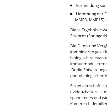
Vermeidung sonn
Hemmung der Exp
MMP3, MMP15) – 
Diese Ergebnisse w
Sciences (SpringerN
Die Filter- und Ver
kombinieren gezielt
biologisch relevante
immunmodulierende u
für die Entwicklung
photobiologischer 
Ein wissenschaftlic
evidenzbasiert ist d
spannendes und wich
Kamenisch detaillie