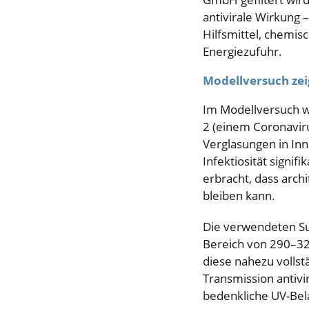
antivirale Wirkung 
Hilfsmittel, chemis
Energiezufuhr.
Modellversuch zeig
Im Modellversuch w
2 (einem Coronaviru
Verglasungen in Inn
Infektiosität signif
erbracht, dass arch
bleiben kann.
Die verwendeten Su
Bereich von 290–32
diese nahezu vollst
Transmission antivi
bedenkliche UV-Bel