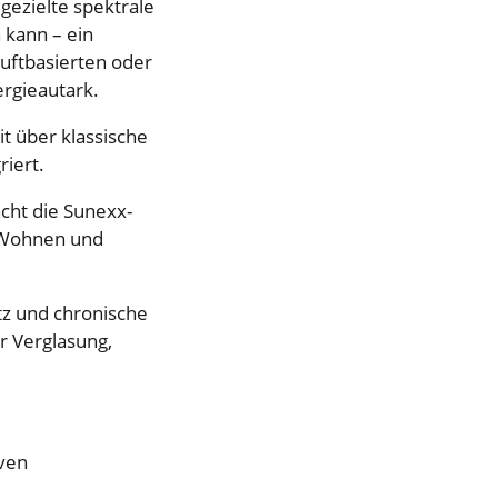
gezielte spektrale
 kann – ein
uftbasierten oder
ergieautark.
t über klassische
riert.
cht die Sunexx-
s Wohnen und
utz und chronische
r Verglasung,
ven