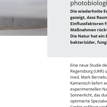
photobiologi
Die wiederholte E
gezeigt, dass Rau
Einflussfaktoren 
Maßnahmen rückt 
Die Natur hat ein 
bakterizider, fung
Eine neue Studie de
Regensburg (UKR) un
med. Mark Bernebur
Kamenisch liefert e
experimentellen Na
Sonnenlicht, das du
optimierte Spezial
GmbH gefiltert wird,