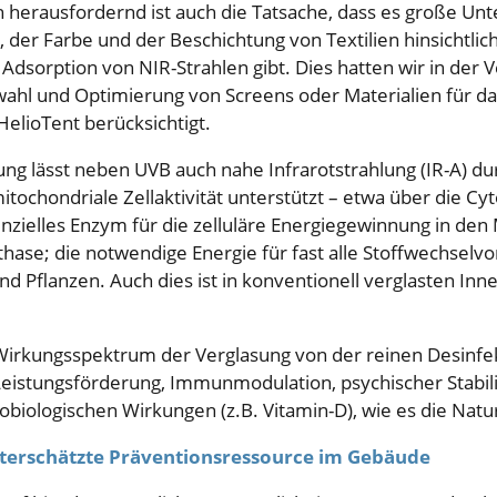
h herausfordernd ist auch die Tatsache, dass es große Un
, der Farbe und der Beschichtung von Textilien hinsichtlic
 Adsorption von NIR-Strahlen gibt. Dies hatten wir in der
wahl und Optimierung von Screens oder Materialien für d
elioTent berücksichtigt.
ng lässt neben UVB auch nahe Infrarotstrahlung (IR-A) dur
tochondriale Zellaktivität unterstützt – etwa über die C
nzielles Enzym für die zelluläre Energiegewinnung in den
thase; die notwendige Energie für fast alle Stoffwechselv
nd Pflanzen. Auch dies ist in konventionell verglasten I
 Wirkungsspektrum der Verglasung von der reinen Desinfe
 Leistungsförderung, Immunmodulation, psychischer Stabil
biologischen Wirkungen (z.B. Vitamin-D), wie es die Natu
nterschätzte Präventionsressource im Gebäude