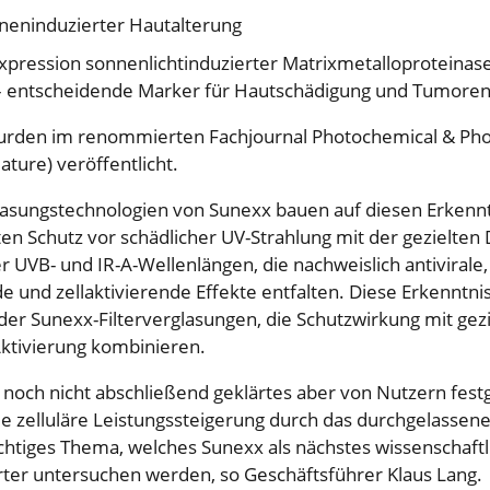
eninduzierter Hautalterung
ression sonnenlichtinduzierter Matrixmetalloproteina
entscheidende Marker für Hautschädigung und Tumoren
urden im renommierten Fachjournal Photochemical & Phot
ature) veröffentlicht.
glasungstechnologien von Sunexx bauen auf diesen Erkenn
en Schutz vor schädlicher UV-Strahlung mit der gezielten 
r UVB- und IR-A-Wellenlängen, die nachweislich antivirale,
nd zellaktivierende Effekte entfalten. Diese Erkenntniss
 der Sunexx-Filterverglasungen, die Schutzwirkung mit gezi
Aktivierung kombinieren.
h noch nicht abschließend geklärtes aber von Nutzern festg
ie zelluläre Leistungssteigerung durch das durchgelassene 
tiges Thema, welches Sunexx als nächstes wissenschaftli
rter untersuchen werden, so Geschäftsführer Klaus Lang.