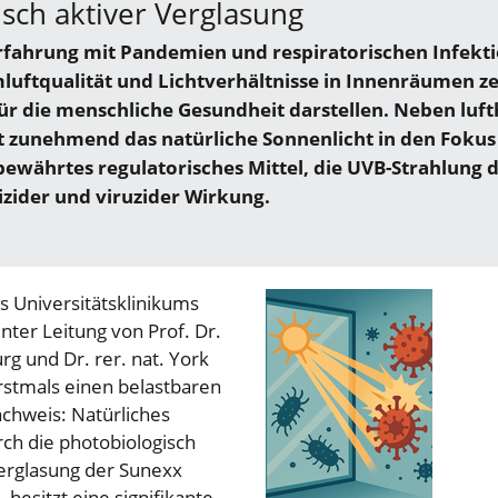
sch aktiver Verglasung
rfahrung mit Pandemien und respiratorischen Infekt
mluftqualität und Lichtverhältnisse in Innenräumen z
für die menschliche Gesundheit darstellen. Neben luf
zunehmend das natürliche Sonnenlicht in den Fokus
bewährtes regulatorisches Mittel, die UVB-Strahlung 
izider und viruzider Wirkung.
s Universitätsklinikums
ter Leitung von Prof. Dr.
g und Dr. rer. nat. York
rstmals einen belastbaren
chweis: Natürliches
rch die photobiologisch
verglasung der Sunexx
 besitzt eine signifikante