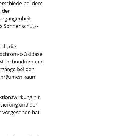
terschiede bei dem
h der
 Vergangenheit
as Sonnenschutz-
ch, die
ytochrom-c-Oxidase
 Mitochondrien und
orgänge bei den
nnenräumen kaum
ktionswirkung hin
isierung und der
r vorgesehen hat.