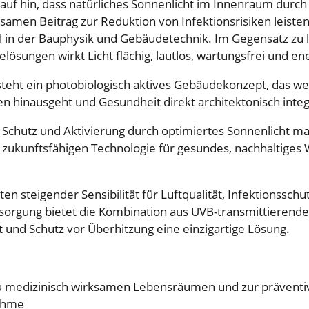
rauf hin, dass natürliches Sonnenlicht im Innenraum durch 
ksamen Beitrag zur Reduktion von Infektionsrisiken leisten
in der Bauphysik und Gebäudetechnik. Im Gegensatz zu l
ösungen wirkt Licht flächig, lautlos, wartungsfrei und en
teht ein photobiologisch aktives Gebäudekonzept, das wei
en hinausgeht und Gesundheit direkt architektonisch integ
Schutz und Aktivierung durch optimiertes Sonnenlicht ma
r zukunftsfähigen Technologie für gesundes, nachhaltige
en steigender Sensibilität für Luftqualität, Infektionssch
sorgung bietet die Kombination aus UVB-transmittierende
ht und Schutz vor Überhitzung eine einzigartige Lösung.
 medizinisch wirksamen Lebensräumen und zur präventi
ahme