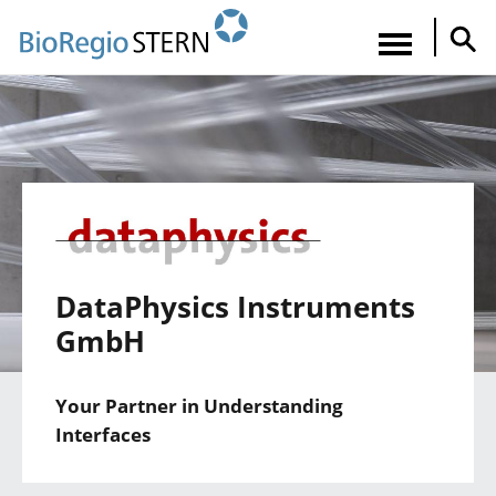
Direkt
zum
Navigatio
Inhalt
aktiviere
DataPhysics Instruments
GmbH
Your Partner in Understanding
Interfaces